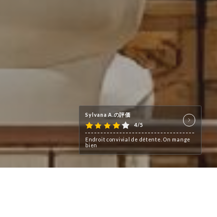
Sylvana A.の評価
4/5
Endroit convivial de détente. On mange
bien