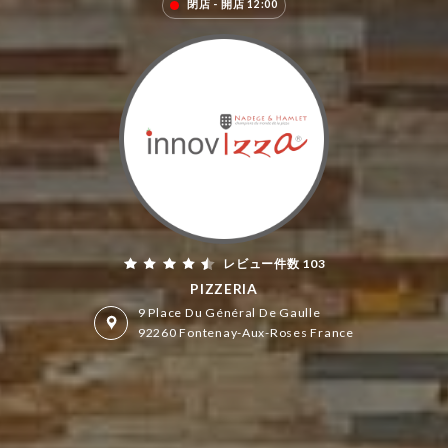
閉店 - 開店 12:00
レビュー件数 103
PIZZERIA
9 Place Du Général De Gaulle
92260 Fontenay-Aux-Roses France