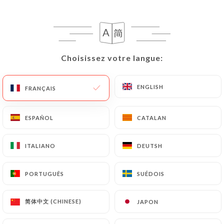
103 AVIS
PIZZERIA
Choisissez votre langue:
Choisissez votre langue:
9 Place Du Général De Gaulle
92260 Fontenay-Aux-Roses France
ENGLISH
ENGLISH
FRANÇAIS
FRANÇAIS
ESPAÑOL
ESPAÑOL
CATALAN
CATALAN
ITALIANO
ITALIANO
DEUTSH
DEUTSH
PORTUGUÊS
PORTUGUÊS
SUÉDOIS
SUÉDOIS
简体中文 (CHINESE)
简体中文 (CHINESE)
JAPON
JAPON