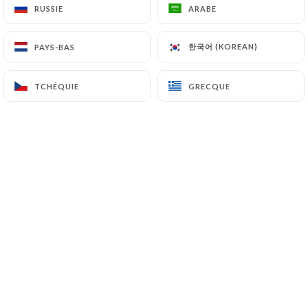
EN CONGES, REOUVERTURE
RUSSIE
RUSSIE
ARABE
ARABE
MARDI 25 AOUT 18H
한국어 (KOREAN)
한국어 (KOREAN)
PAYS-BAS
PAYS-BAS
TCHÉQUIE
TCHÉQUIE
GRECQUE
GRECQUE
Qui sommes nous?
Chez Innovizza,
on met l’accent sur la simplicité, la
convivialité et surtout le goût.
Pizzas maison, ingrédients frais, pâte
pétrie chaque jour et un accueil
chaleureux, c’est notre recette pour
vous faire passer un bon moment, que