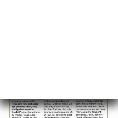
页
订
单
库
价
单
闻