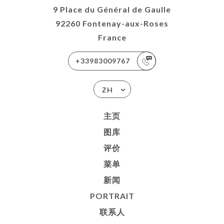
9 Place du Général de Gaulle
92260 Fontenay-aux-Roses
France
+33983009767
ZH
主页
图库
评价
菜单
新闻
PORTRAIT
联系人