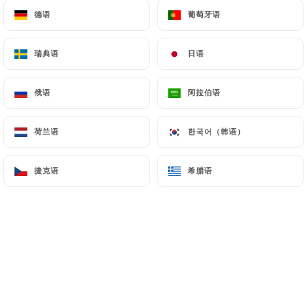
德语
德语
葡萄牙语
葡萄牙语
菜单
ZH
瑞典语
瑞典语
日语
日语
俄语
俄语
阿拉伯语
阿拉伯语
/
主页
新闻详情
荷兰语
荷兰语
한국어（韩语）
한국어（韩语）
新闻详情
捷克语
捷克语
希腊语
希腊语