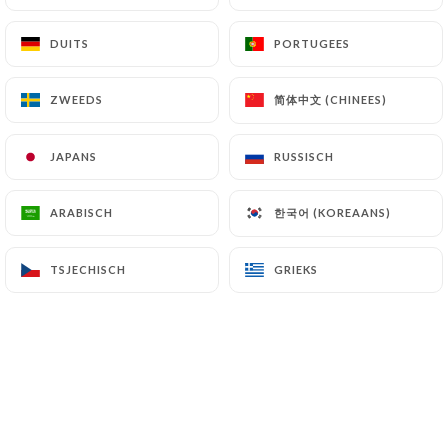
NL
MENU
DUITS
DUITS
PORTUGEES
PORTUGEES
简体中文 (CHINEES)
简体中文 (CHINEES)
ZWEEDS
ZWEEDS
JAPANS
JAPANS
RUSSISCH
RUSSISCH
/
HOME
PERSGEGEVENS
Persgegevens
한국어 (KOREAANS)
한국어 (KOREAANS)
ARABISCH
ARABISCH
TSJECHISCH
TSJECHISCH
GRIEKS
GRIEKS