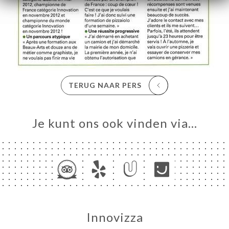
RS
RAIT
TACT
TERUG NAAR PERS
Je kunt ons ook vinden via…
Innovizza