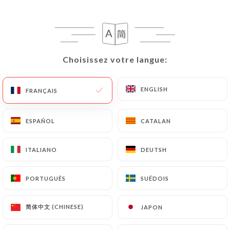
103 AVIS
PIZZERIA
Choisissez votre langue:
Choisissez votre langue:
9 Place Du Général De Gaulle
92260 Fontenay-Aux-Roses France
ENGLISH
ENGLISH
FRANÇAIS
FRANÇAIS
ESPAÑOL
ESPAÑOL
CATALAN
CATALAN
ITALIANO
ITALIANO
DEUTSH
DEUTSH
PORTUGUÊS
PORTUGUÊS
SUÉDOIS
SUÉDOIS
简体中文 (CHINESE)
简体中文 (CHINESE)
JAPON
JAPON