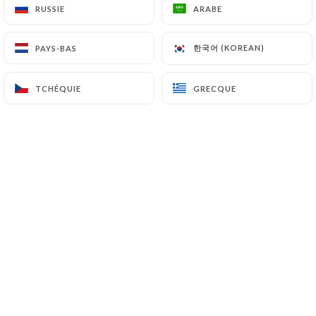
EN CONGES, REOUVERTURE
RUSSIE
RUSSIE
ARABE
ARABE
MARDI 25 AOUT 18H
한국어 (KOREAN)
한국어 (KOREAN)
PAYS-BAS
PAYS-BAS
TCHÉQUIE
TCHÉQUIE
GRECQUE
GRECQUE
Qui sommes nous?
Chez Innovizza,
on met l’accent sur la simplicité, la
convivialité et surtout le goût.
Pizzas maison, ingrédients frais, pâte
pétrie chaque jour et un accueil
chaleureux, c’est notre recette pour
vous faire passer un bon moment, que