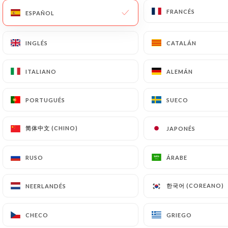
FRANCÉS
FRANCÉS
ESPAÑOL
ESPAÑOL
ES
MENÚ
INGLÉS
INGLÉS
CATALÁN
CATALÁN
ITALIANO
ITALIANO
ALEMÁN
ALEMÁN
/
INICIO
DETALLES DE PRENSA
PORTUGUÉS
PORTUGUÉS
SUECO
SUECO
Detalles De Prensa
简体中文 (CHINO)
简体中文 (CHINO)
JAPONÉS
JAPONÉS
RUSO
RUSO
ÁRABE
ÁRABE
한국어 (COREANO)
한국어 (COREANO)
NEERLANDÉS
NEERLANDÉS
CHECO
CHECO
GRIEGO
GRIEGO