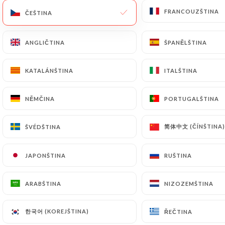
FRANCOUZŠTINA
FRANCOUZŠTINA
ČEŠTINA
ČEŠTINA
CS
NABÍDKA
ANGLIČTINA
ANGLIČTINA
ŠPANĚLŠTINA
ŠPANĚLŠTINA
KATALÁNŠTINA
KATALÁNŠTINA
ITALŠTINA
ITALŠTINA
/
DOMŮ
PODROBNOSTI O TISKU
NĚMČINA
NĚMČINA
PORTUGALŠTINA
PORTUGALŠTINA
Podrobnosti O Tisku
简体中文 (ČÍNŠTINA)
简体中文 (ČÍNŠTINA)
ŠVÉDŠTINA
ŠVÉDŠTINA
JAPONŠTINA
JAPONŠTINA
RUŠTINA
RUŠTINA
ARABŠTINA
ARABŠTINA
NIZOZEMŠTINA
NIZOZEMŠTINA
한국어 (KOREJŠTINA)
한국어 (KOREJŠTINA)
ŘEČTINA
ŘEČTINA