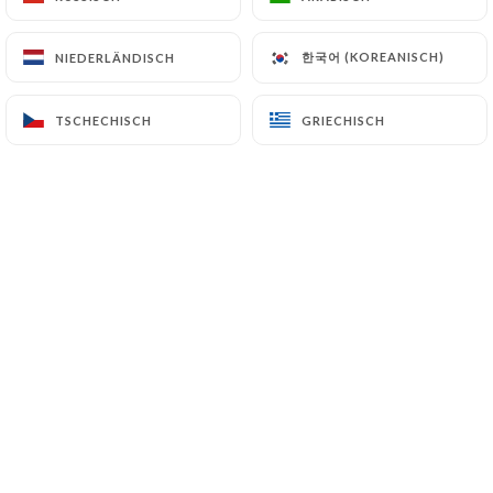
EN CONGES, REOUVERTURE
MARDI 25 AOUT 18H
한국어 (KOREANISCH)
한국어 (KOREANISCH)
NIEDERLÄNDISCH
NIEDERLÄNDISCH
TSCHECHISCH
TSCHECHISCH
GRIECHISCH
GRIECHISCH
Über uns
Chez Innovizza,
on met l’accent sur la simplicité, la
convivialité et surtout le goût.
Pizzas maison, ingrédients frais, pâte
pétrie chaque jour et un accueil
chaleureux, c’est notre recette pour
vous faire passer un bon moment, que