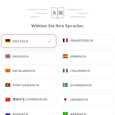
103 BEWERTUNG
Wählen Sie Ihre Sprache:
Wählen Sie Ihre Sprache:
PIZZERIA
9 Place Du Général De Gaulle
FRANZÖSISCH
FRANZÖSISCH
DEUTSCH
DEUTSCH
92260 Fontenay-Aux-Roses France
ENGLISCH
ENGLISCH
SPANISCH
SPANISCH
KATALANISCH
KATALANISCH
ITALIENISCH
ITALIENISCH
PORTUGIESISCH
PORTUGIESISCH
SCHWEDISCH
SCHWEDISCH
简体中文 (CHINESISCH)
简体中文 (CHINESISCH)
JAPANISCH
JAPANISCH
RUSSISCH
RUSSISCH
ARABISCH
ARABISCH