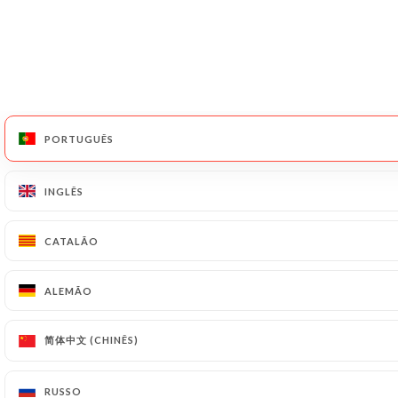
PORTUGUÊS
PORTUGUÊS
INGLÊS
INGLÊS
CATALÃO
CATALÃO
ALEMÃO
ALEMÃO
简体中文 (CHINÊS)
简体中文 (CHINÊS)
RUSSO
RUSSO