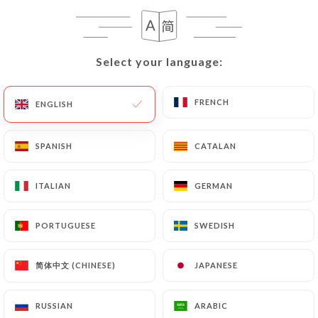
EN
MENU
Select your language:
Select your language:
FRENCH
FRENCH
ENGLISH
ENGLISH
/
HOME
REVIEWS
SPANISH
SPANISH
CATALAN
CATALAN
Reviews
ITALIAN
ITALIAN
GERMAN
GERMAN
PORTUGUESE
PORTUGUESE
SWEDISH
SWEDISH
103 reviews on Uniiti
简体中文 (CHINESE)
简体中文 (CHINESE)
JAPANESE
JAPANESE
4.9 / 5
RUSSIAN
RUSSIAN
ARABIC
ARABIC
100% real, verified reviews.