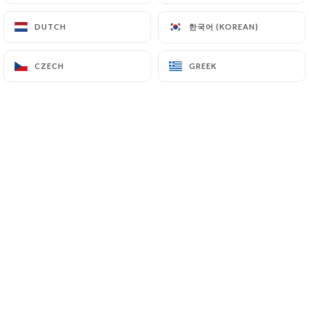
한국어 (KOREAN)
한국어 (KOREAN)
DUTCH
DUTCH
Sylvana A. rated
S
CZECH
CZECH
GREEK
GREEK
4/5
Endroit convivial de détente. On mange
bien
23/04/2026
•
06:21
PASCAL M. rated
P
5/5
Nous avons très bien mangé le choix est
large les suggestions sont intéressantes et
le service est parfait
19/04/2026
•
08:39