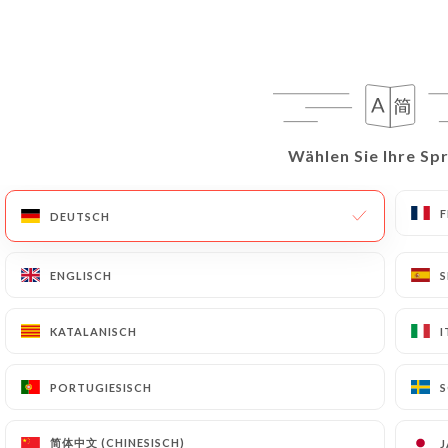
Wählen Sie Ihre Sp
Wählen Sie Ihre Sp
DEUTSCH
DEUTSCH
ENGLISCH
ENGLISCH
S
S
KATALANISCH
KATALANISCH
I
I
PORTUGIESISCH
PORTUGIESISCH
简体中文 (CHINESISCH)
简体中文 (CHINESISCH)
J
J