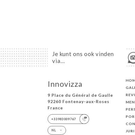
Je kunt ons ook vinden
via…
HO
Innovizza
GAL
9 Place du Général de Gaulle
REV
92260 Fontenay-aux-Roses
MEN
France
PER
POR
+33983009767
CON
NL
JUR