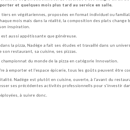
porter et quelques mois plus tard au service en salle.
n tiers en végétariennes, proposées en format individuel ou famili
 chaque mois mais dans la réalité, la composition des plats change 
son inspiration.
le est aussi appétissante que généreuse.
dans la pizza, Nadège a fait ses études et travaillé dans un unive
 son restaurant, sa cuisine, ses pizzas.
le championnat du monde de la pizza en catégorie Innovation.
offre à emporter et l'espace épicerie, tous les goûts peuvent être c
pitalité. Nadège est plutôt en cuisine, ouverte, à l'avant du restau
 cesser ses précédentes activités professionnells pour s'investir 
éployées, à suivre donc.