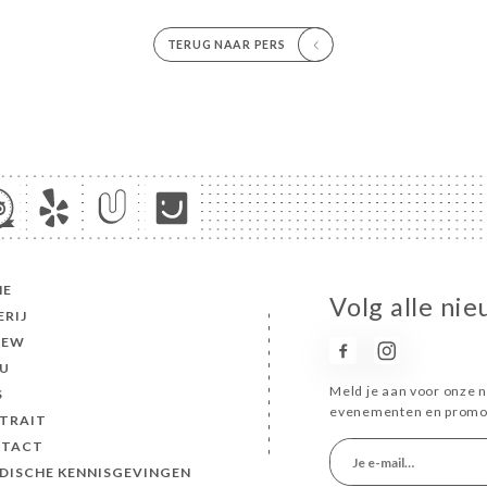
TERUG NAAR PERS
ME
Volg alle nie
ERIJ
IEW
U
Meld je aan voor onze n
S
evenementen en promot
TRAIT
TACT
IDISCHE KENNISGEVINGEN