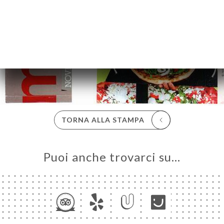
ERIA
SIONE
NU
MPA
RAIT
ATTO
TORNA ALLA STAMPA
Puoi anche trovarci su…