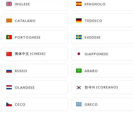
INGLESE
INGLESE
SPAGNOLO
SPAGNOLO
IT
MENU
CATALANO
CATALANO
TEDESCO
TEDESCO
PORTOGHESE
PORTOGHESE
SVEDESE
SVEDESE
/
简体中文 (CINESE)
简体中文 (CINESE)
GIAPPONESE
GIAPPONESE
PAGINA INIZIALE
DETTAGLI STAMPA
Dettagli Stampa
RUSSO
RUSSO
ARABO
ARABO
한국어 (COREANO)
한국어 (COREANO)
OLANDESE
OLANDESE
CECO
CECO
GRECO
GRECO